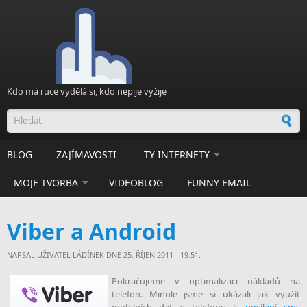
Přejít k hlavnímu obsahu
Kdo má ruce vydělá si, kdo nepije vyžije
Vyhledávání
BLOG
ZAJÍMAVOSTI
TY INTERNETY
MOJE TVORBA
VIDEOBLOG
FUNNY EMAIL
Viber a Android
NAPSAL UŽIVATEL
LÁDÍNEK
DNE 25. ŘÍJEN 2011 - 19:51.
Pokračujeme v optimalizaci nákladů na
telefon. Minule jsme si ukázali jak využít