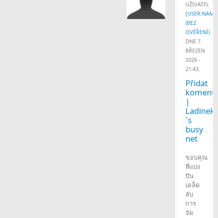
UŽIVATEL
[USER:NAME
(BEZ
OVĚŘENÍ)
DNE 7.
BŘEZEN
2026 -
21:43.
Přidat
komentá
|
Ladinek
´s
busy
net
ขอบคุณ
ที่แบ่ง
ปัน
เคล็ด
ลับ
การ
จัด