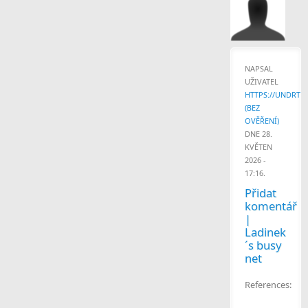
NAPSAL
UŽIVATEL
HTTPS://UNDRTON
(BEZ
OVĚŘENÍ)
DNE 28.
KVĚTEN
2026 -
17:16.
Přidat
komentář
|
Ladinek
´s busy
net
References: