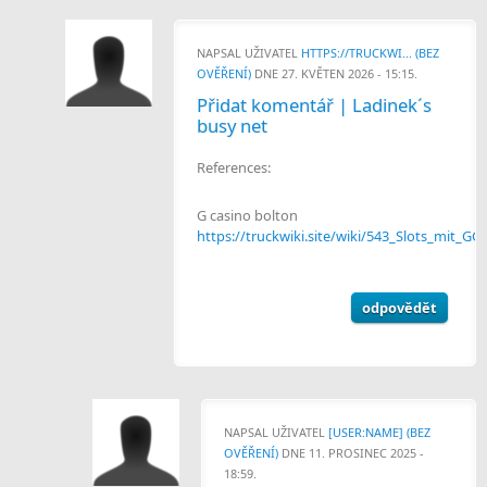
NAPSAL UŽIVATEL
HTTPS://TRUCKWI... (BEZ
OVĚŘENÍ)
DNE 27. KVĚTEN 2026 - 15:15.
Přidat komentář | Ladinek´s
busy net
References:
G casino bolton
https://truckwiki.site/wiki/543_Slots_mit_GG
odpovědět
NAPSAL UŽIVATEL
[USER:NAME] (BEZ
OVĚŘENÍ)
DNE 11. PROSINEC 2025 -
18:59.