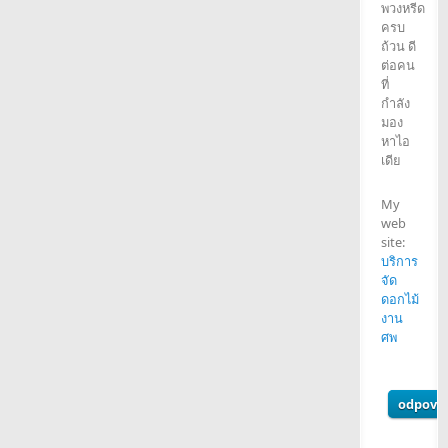
พวงหรีด
ครบ
ถ้วน ดี
ต่อคน
ที่
กำลัง
มอง
หาไอ
เดีย
My
web
site:
บริการ
จัด
ดอกไม้
งาน
ศพ
odpově