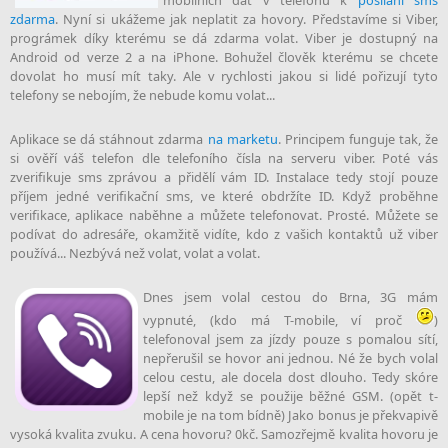
mobilních dat v telefonu k
posílání sms
zdarma
. Nyní si ukážeme jak neplatit za hovory. Představíme si Viber,
prográmek díky kterému se dá zdarma volat. Viber je dostupný na
Android od verze 2 a na iPhone. Bohužel člověk kterému se chcete
dovolat ho musí mít taky. Ale v rychlosti jakou si lidé pořizují tyto
telefony se nebojím, že nebude komu volat...
Aplikace se dá stáhnout zdarma
na marketu
. Principem funguje tak, že
si ověří váš telefon dle telefoního čísla na serveru viber. Poté vás
zverifikuje sms zprávou a přidělí vám ID. Instalace tedy stojí pouze
příjem jedné verifikační sms, ve které obdržíte ID. Když proběhne
verifikace, aplikace naběhne a můžete telefonovat. Prosté. Můžete se
podívat do adresáře, okamžitě vidíte, kdo z vašich kontaktů už viber
používá... Nezbývá než volat, volat a volat.
Dnes jsem volal cestou do Brna, 3G mám
vypnuté, (kdo má T-mobile, ví proč
)
telefonoval jsem za jízdy pouze s pomalou sítí,
nepřerušil se hovor ani jednou. Né že bych volal
celou cestu, ale docela dost dlouho. Tedy skóre
lepší než když se použije běžné GSM. (opět t-
mobile je na tom bídně) Jako bonus je překvapivě
vysoká kvalita zvuku. A cena hovoru? 0kč. Samozřejmě kvalita hovoru je