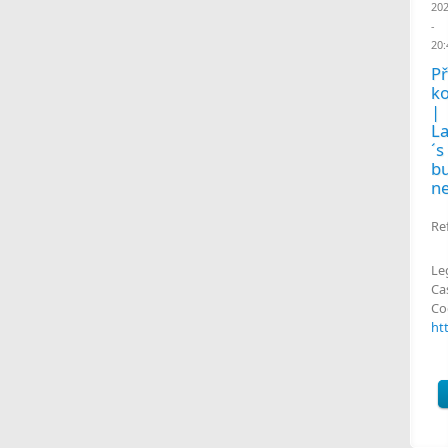
20
-
20:
Př
k
|
L
´s
b
ne
Re
Le
Ca
Co
ht