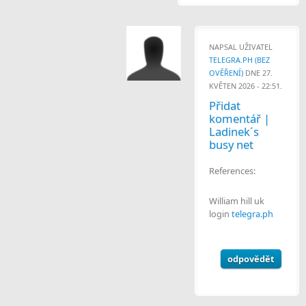
NAPSAL UŽIVATEL
TELEGRA.PH (BEZ
OVĚŘENÍ)
DNE 27.
KVĚTEN 2026 - 22:51.
Přidat
komentář |
Ladinek´s
busy net
References:
William hill uk
login
telegra.ph
odpovědět