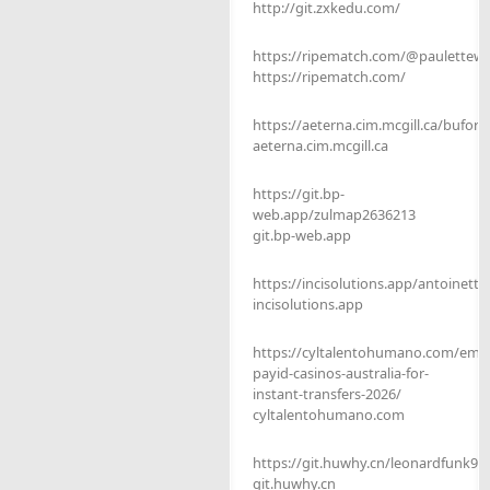
http://git.zxkedu.com/
https://ripematch.com/@paulettew
https://ripematch.com/
https://aeterna.cim.mcgill.ca/bufor
aeterna.cim.mcgill.ca
https://git.bp-
web.app/zulmap2636213
git.bp-web.app
https://incisolutions.app/antoinette
incisolutions.app
https://cyltalentohumano.com/empl
payid-casinos-australia-for-
instant-transfers-2026/
cyltalentohumano.com
https://git.huwhy.cn/leonardfunk94
git.huwhy.cn