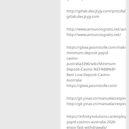
http://gitlab.dev.jtyjy.com/priscillalo
gitlab.dev.jtyjy.com
http://www.annunciogratis.net/aut
http://www.annunciogratis.net/
https://gitea.jasonstolle.com/malco
minimum-deposit-payid-
casino-
australia3396/wiki/Minimum-
Deposit-Casino-%EF%B8%8F-
Best-Low-Deposit-Casino-
Australia
https://gitea.jasonstolle.com/
http://git.yinas.cn/manuelacrespin
http://git.yinas.cn/manuelacrespin
https://infinitysolutions.ca/employe
payid-casinos-australia-2026-
enjoy-fast-withdrawals/