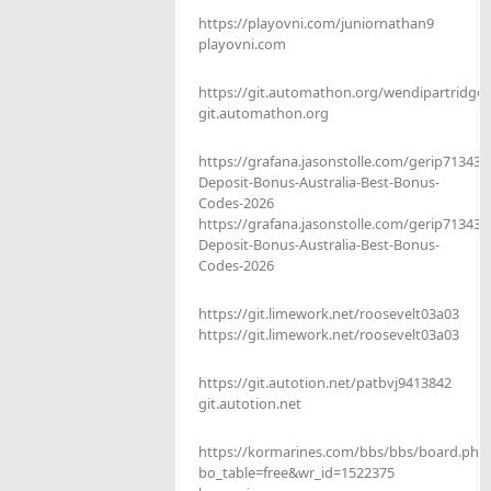
https://playovni.com/juniornathan9
playovni.com
https://git.automathon.org/wendipartridge
git.automathon.org
https://grafana.jasonstolle.com/gerip71343
Deposit-Bonus-Australia-Best-Bonus-
Codes-2026
https://grafana.jasonstolle.com/gerip71343
Deposit-Bonus-Australia-Best-Bonus-
Codes-2026
https://git.limework.net/roosevelt03a03
https://git.limework.net/roosevelt03a03
https://git.autotion.net/patbvj9413842
git.autotion.net
https://kormarines.com/bbs/bbs/board.php
bo_table=free&wr_id=1522375