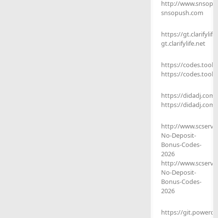
http://www.snsopu
snsopush.com
https://gt.clarifyli
gt.clarifylife.net
https://codes.tool
https://codes.tools
https://didadj.com
https://didadj.com
http://www.scserve
No-Deposit-
Bonus-Codes-
2026
http://www.scserve
No-Deposit-
Bonus-Codes-
2026
https://git.powerd