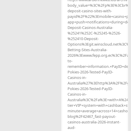
body_value=%3C%2Fp%3E%3Cbr%3E+
deposit-casino-sites-with-
payid%2F%22%3Emobile+casino+pa
app+push+notifications+during+d
Deposit-Casinos-Australia-
%25241%252C-%25245-%2526-
%252410-Deposit-
Options%3Egit.winscloud.net%3C
Betting-Sites-Australia-
2026%3Ewww.fepp.org.ec%3C%2Fa%
to-
remember+information.+PayID+dep
Pokies-2026-Tested-PayID-
Casinos-in-
Australia%27%3Ehttp%3A%2F%2Fgi
Pokies-2026-Tested-PayID-
Casinos-in-
Australia%3C%2Fa%3E+with+A%2410
tier+VIP+system+with+cashback+
minute+average+across+14+casho
blog%2F42467_fast-payout-
casinos-australia-2026-instant-
aud-