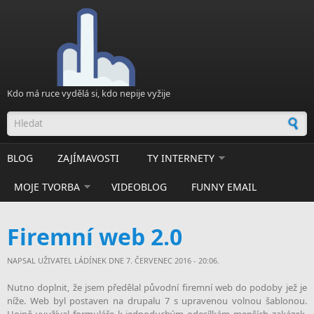
Přejít k hlavnímu obsahu
Kdo má ruce vydělá si, kdo nepije vyžije
Vyhledávání
BLOG
ZAJÍMAVOSTI
TY INTERNETY
MOJE TVORBA
VIDEOBLOG
FUNNY EMAIL
Firemní web 2.0
NAPSAL UŽIVATEL
LÁDÍNEK
DNE 7. ČERVENEC 2016 - 20:06.
Nutno doplnit, že jsem předělal původní firemní web do podoby jež je
níže. Web byl postaven na drupalu 7 s upravenou volnou šablonou.