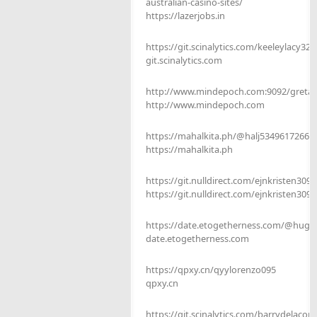
australian-casino-sites/
https://lazerjobs.in
https://git.scinalytics.com/keeleylacy324
git.scinalytics.com
http://www.mindepoch.com:9092/greta
http://www.mindepoch.com
https://mahalkita.ph/@halj5349617266
https://mahalkita.ph
https://git.nulldirect.com/ejnkristen3091
https://git.nulldirect.com/ejnkristen3091
https://date.etogetherness.com/@hugo
date.etogetherness.com
https://qpxy.cn/qyylorenzo095
qpxy.cn
https://git.scinalytics.com/barrydelacon