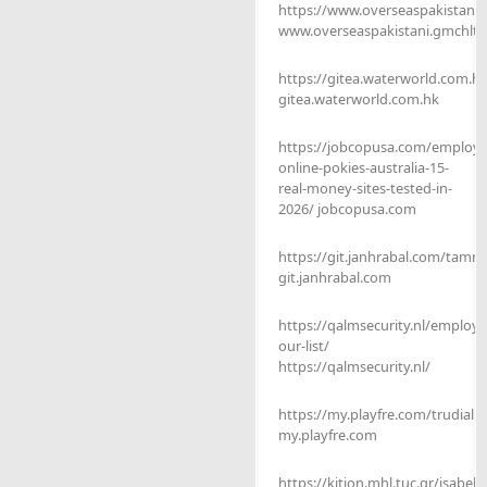
https://www.overseaspakistani.
www.overseaspakistani.gmchlt
https://gitea.waterworld.com.h
gitea.waterworld.com.hk
https://jobcopusa.com/employe
online-pokies-australia-15-
real-money-sites-tested-in-
2026/ jobcopusa.com
https://git.janhrabal.com/tamm
git.janhrabal.com
https://qalmsecurity.nl/employe
our-list/
https://qalmsecurity.nl/
https://my.playfre.com/trudial
my.playfre.com
https://kition.mhl.tuc.gr/isabelle