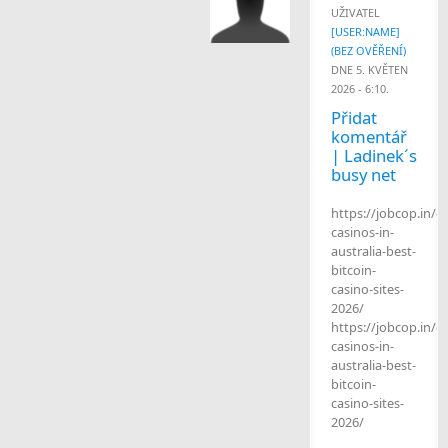
UŽIVATEL
[USER:NAME]
(BEZ OVĚŘENÍ)
DNE 5. KVĚTEN
2026 - 6:10.
Přidat
komentář
| Ladinek´s
busy net
https://jobcop.in/
casinos-in-
australia-best-
bitcoin-
casino-sites-
2026/
https://jobcop.in/
casinos-in-
australia-best-
bitcoin-
casino-sites-
2026/