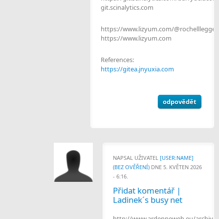
git.scinalytics.com
https://www.lizyum.com/@rochelllegge
https://www.lizyum.com
References:
https://gitea.jnyuxia.com
odpovědět
NAPSAL UŽIVATEL
[USER:NAME]
(BEZ OVĚŘENÍ)
DNE 5. KVĚTEN 2026
- 6:16.
Přidat komentář |
Ladinek´s busy net
http://www.ardenneweb.eu/archive