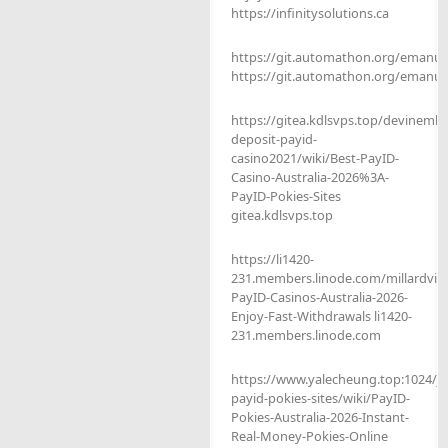
https://infinitysolutions.ca
https://git.automathon.org/emanu
https://git.automathon.org/emanu
https://gitea.kdlsvps.top/devinemb
deposit-payid-
casino2021/wiki/Best-PayID-
Casino-Australia-2026%3A-
PayID-Pokies-Sites
gitea.kdlsvps.top
https://li1420-
231.members.linode.com/millardvier
PayID-Casinos-Australia-2026-
Enjoy-Fast-Withdrawals li1420-
231.members.linode.com
https://www.yalecheung.top:1024/je
payid-pokies-sites/wiki/PayID-
Pokies-Australia-2026-Instant-
Real-Money-Pokies-Online