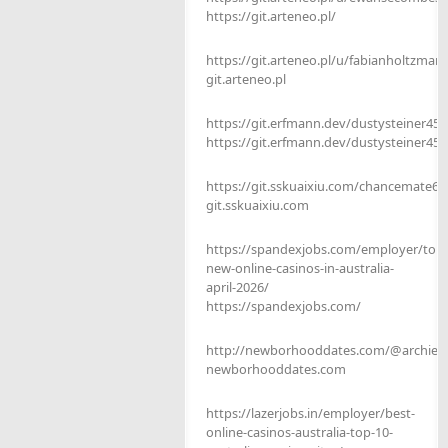
https://git.arteneo.pl/
https://git.arteneo.pl/u/fabianholtzman
git.arteneo.pl
https://git.erfmann.dev/dustysteiner45
https://git.erfmann.dev/dustysteiner45
https://git.sskuaixiu.com/chancemate64
git.sskuaixiu.com
https://spandexjobs.com/employer/top-
new-online-casinos-in-australia-
april-2026/
https://spandexjobs.com/
http://newborhooddates.com/@archie
newborhooddates.com
https://lazerjobs.in/employer/best-
online-casinos-australia-top-10-