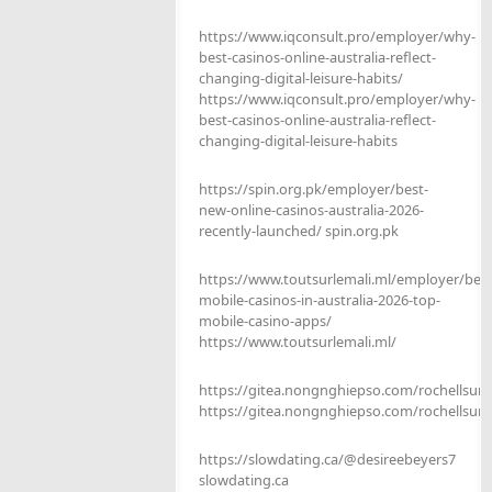
https://www.iqconsult.pro/employer/why-
best-casinos-online-australia-reflect-
changing-digital-leisure-habits/
https://www.iqconsult.pro/employer/why-
best-casinos-online-australia-reflect-
changing-digital-leisure-habits
https://spin.org.pk/employer/best-
new-online-casinos-australia-2026-
recently-launched/ spin.org.pk
https://www.toutsurlemali.ml/employer/best
mobile-casinos-in-australia-2026-top-
mobile-casino-apps/
https://www.toutsurlemali.ml/
https://gitea.nongnghiepso.com/rochellsund
https://gitea.nongnghiepso.com/rochellsund
https://slowdating.ca/@desireebeyers7
slowdating.ca